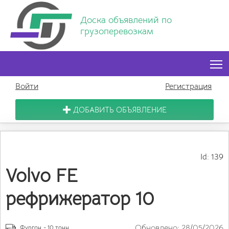
Доска объявлений по
грузоперевозкам
T
Войти
Регистрация
ДОБАВИТЬ ОБЪЯВЛЕНИЕ
Id: 139
Volvo FE
рефрижератор 10
Обновлено: 28/05/2026
Фургон
- 10 тонн